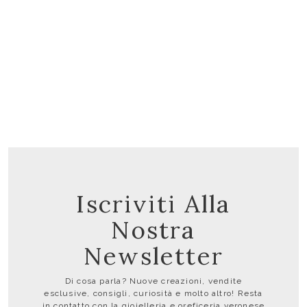
ANELLI
Anello con brillante
883,20 €
Iscriviti Alla
Nostra
Newsletter
Di cosa parla? Nuove creazioni, vendite
esclusive, consigli, curiosità e molto altro! Resta
in contatto con la gioielleria e oreficeria veronese