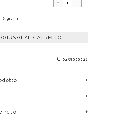
-
+
7-8 giorni
GGIUNGI AL CARRELLO
0458000022
rodotto
e reso