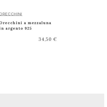
ORECCHINI
ANELLI
Orecchini a mezzaluna
Anello con 
in argento 925
e brillanti
34,50 €