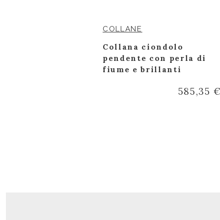
COLLANE
rio con
Collana ciondolo
 ct
pendente con perla di
fiume e brillanti
739,45 €
585,35 