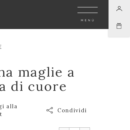
E
na maglie a
a di cuore
i alla
Condividi
t