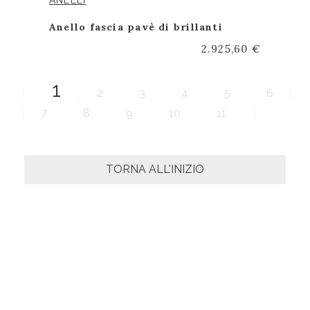
ANELLI
Anello fascia pavè di brillanti
2.925,60 €
1
2
3
4
5
6
7
8
9
10
11
TORNA ALL'INIZIO