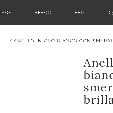
TAGE
BEBO®
FEDI
LLI
/ ANELLO IN ORO BIANCO CON SMERAL
Anell
bian
smer
brill