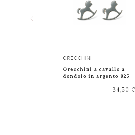
ORECCHINI
 bianco e
Orecchini a cavallo a
tena a
dondolo in argento 925
ate
34,50 
508,30 €