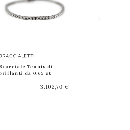
BRACCIALETTI
ANELLI
Bracciale Tennis di
Anello oro 
brillanti da 0,65 ct
bianco con
3.102,70 €