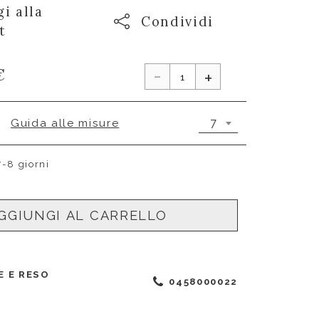
i alla
Condividi
t
-
€
+
7
Guida alle misure
7-8 giorni
GGIUNGI AL CARRELLO
E E RESO
0458000022