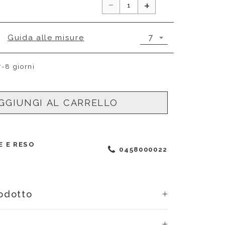
-
+
7
Guida alle misure
7-8 giorni
GGIUNGI AL CARRELLO
E E RESO
0458000022
rodotto