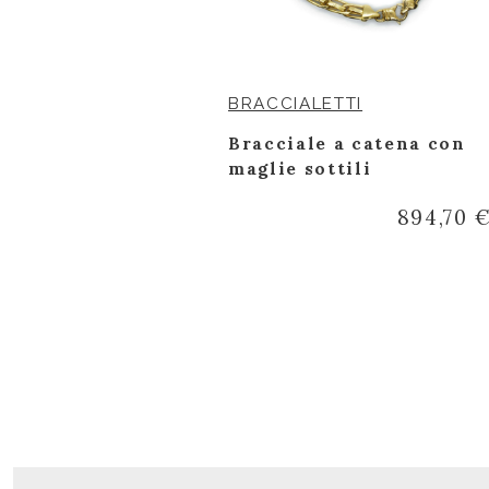
BRACCIALETTI
oro bianco e
Bracciale a catena con
glio
maglie sottili
894,70 
1.092,50 €