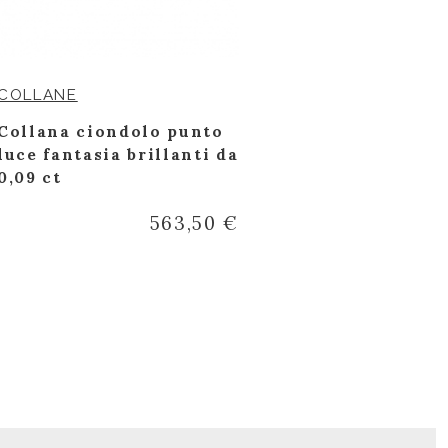
COLLANE
ANELLI
Collana ciondolo punto
Anello fasc
luce fantasia brillanti da
bianco con 
0,09 ct
colorate na
563,50 €