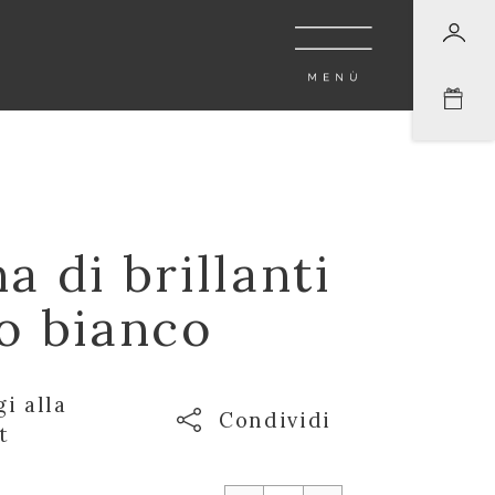
O
a di brillanti
ro bianco
i alla
Condividi
t