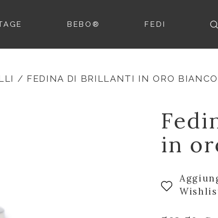
TAGE
BEBO®
FEDI
LLI
/ FEDINA DI BRILLANTI IN ORO BIANC
Fedin
in o
Aggiung
Wishlis