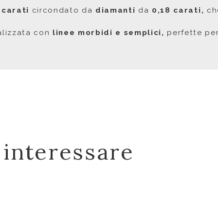
 carati
circondato da
diamanti
da
0,18 carati,
che
ealizzata con
linee morbidi e semplici,
perfette per
 interessare