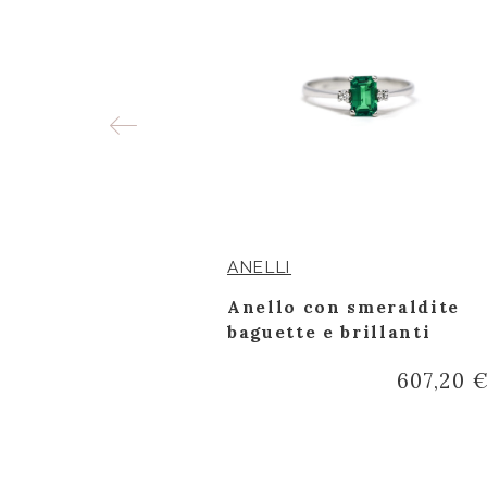
ANELLI
meraldo e
Anello con smeraldite
glio
baguette e brillanti
607,20 
2.174,65 €