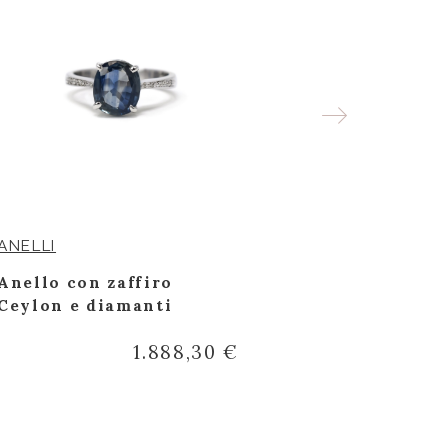
ANELLI
ANELLI
Anello con zaffiro
Anello oro
Ceylon e diamanti
fantasia li
diamanti ta
1.888,30 €