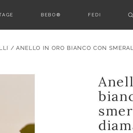
TAGE
BEBO®
FEDI
LLI
/ ANELLO IN ORO BIANCO CON SMERALD
Anell
bian
smer
diam