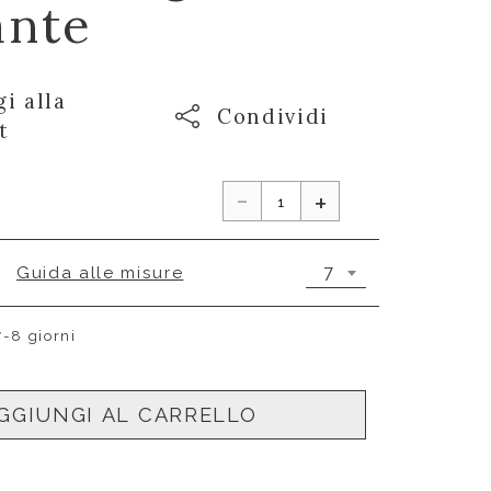
ante
i alla
Condividi
t
-
€
+
7
Guida alle misure
7-8 giorni
GGIUNGI AL CARRELLO