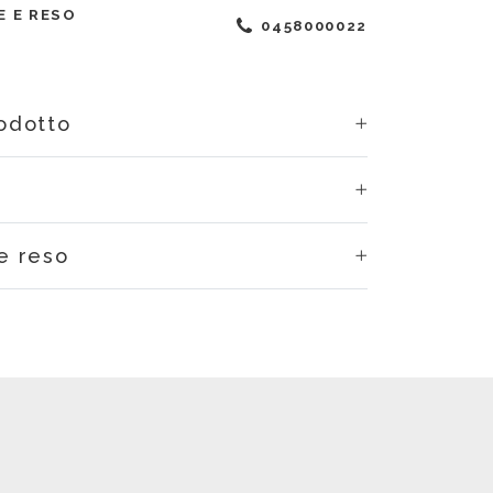
E E RESO
0458000022
rodotto
e reso