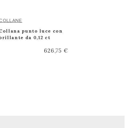
COLLANE
BRACCIALET
Collana punto luce con
Bracciale i
brillante da 0,12 ct
626,75 €