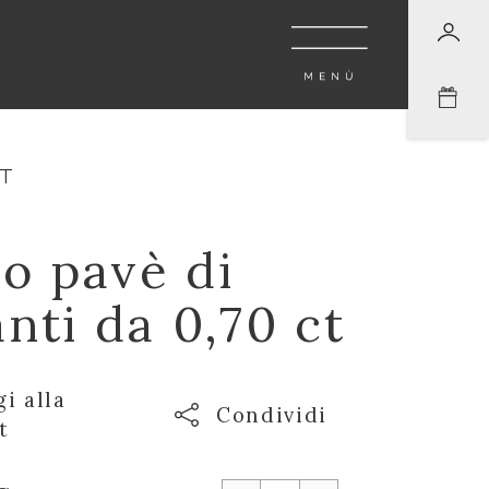
CT
lo pavè di
anti da 0,70 ct
i alla
Condividi
t