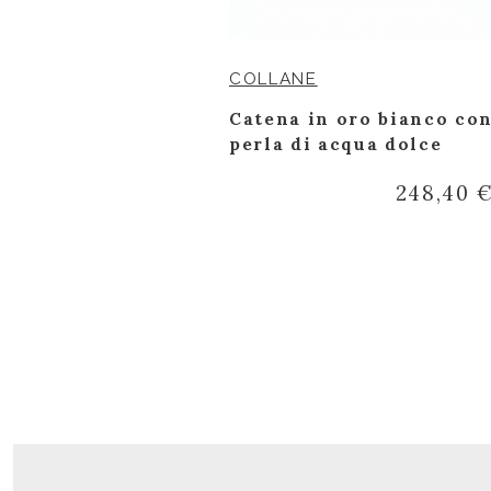
COLLANE
 bianco con
Catena in oro bianco co
 ct e
perla di acqua dolce
io brillante
248,40 
2.127,50 €