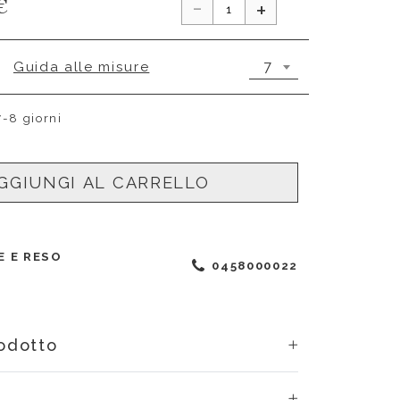
-
€
+
7
Guida alle misure
7-8 giorni
GGIUNGI AL CARRELLO
E E RESO
0458000022
rodotto