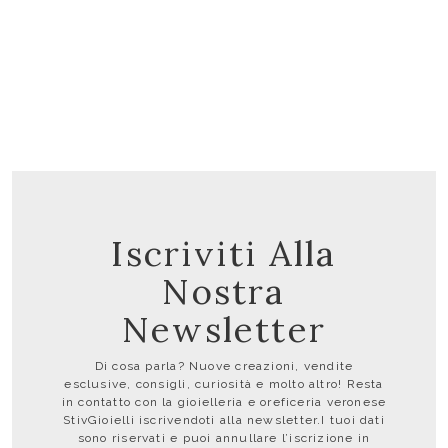
ANELLI
Anello con diamante da laboratorio 1
ct.
1.378,85 €
Iscriviti Alla
Nostra
Newsletter
Di cosa parla? Nuove creazioni, vendite
esclusive, consigli, curiosità e molto altro! Resta
in contatto con la gioielleria e oreficeria veronese
StivGioielli iscrivendoti alla newsletter.I tuoi dati
sono riservati e puoi annullare l’iscrizione in