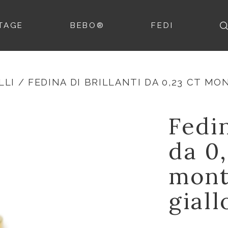
TAGE
BEBO®
FEDI
LLI
/ FEDINA DI BRILLANTI DA 0,23 CT MO
Fedin
da 0,
mont
giall