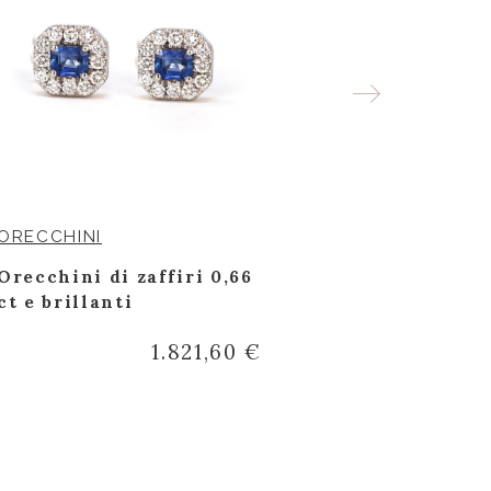
ORECCHINI
ANELLI
Orecchini di zaffiri 0,66
Anello soli
ct e brillanti
diamante 0
1.821,60 €