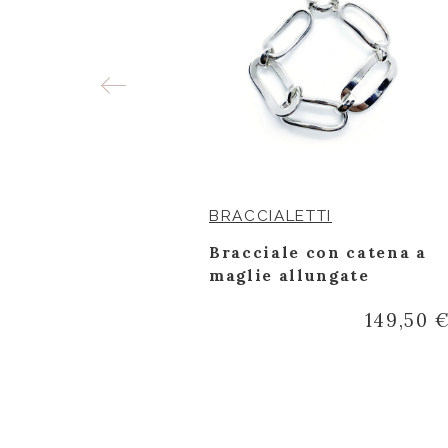
BRACCIALETTI
o con
Bracciale con catena a
bino da 1,05
maglie allungate
149,50 
3.422,40 €