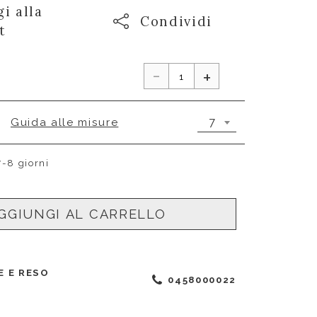
i alla
Condividi
t
-
+
7
Guida alle misure
7-8 giorni
GGIUNGI AL CARRELLO
E E RESO
0458000022