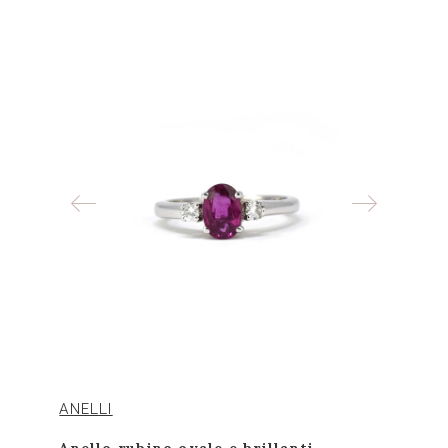
ANELLI
Anello rubino ovale e brillanti