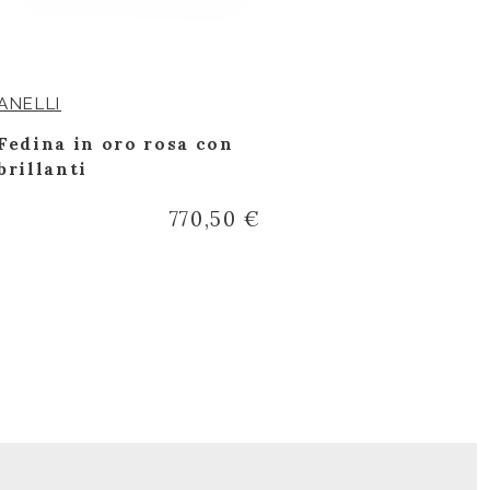
ANELLI
BRACCIALET
Fedina in oro rosa con
Bracciale t
brillanti
tondo
770,50 €