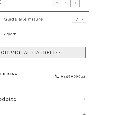
-
€
+
7
Guida alle misure
7-8 giorni
GGIUNGI AL CARRELLO
E E RESO
0458000022
rodotto