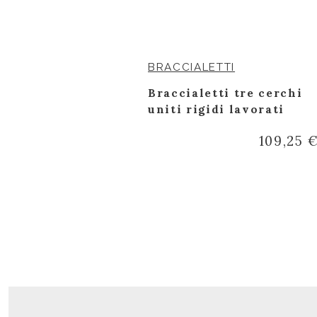
BRACCIALETTI
rio con
Braccialetti tre cerchi
ct.
uniti rigidi lavorati
1.033,85 €
109,25 