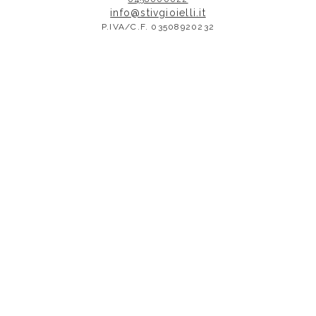
info@stivgioielli.it
P.IVA/C.F. 03508920232