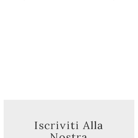
Il nuovo e-commerce StivGioielli è
online!
Iscriviti Alla
Nostra